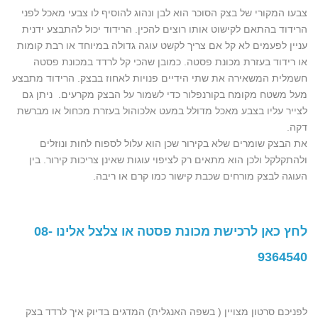
צבעו המקורי של בצק הסוכר הוא לבן ונהוג להוסיף לו צבעי מאכל לפני
הרידוד בהתאם לקישוט אותו רוצים להכין. הרידוד יכול להתבצע ידנית
עניין לפעמים לא קל אם צריך לקשט עוגה גדולה במיוחד או רבת קומות
או רידוד בעזרת מכונת פסטה. כמובן שהכי קל לרדד במכונת פסטה
חשמלית המשאירה את שתי הידיים פנויות לאחוז בבצק. הרידוד מתבצע
מעל משטח מקומח בקורנפלור כדי לשמור על הבצק מקרעים. ניתן גם
לצייר עליו בצבע מאכל מדולל במעט אלכוהול בעזרת מכחול או מברשת
דקה.
את הבצק שומרים שלא בקירור שכן הוא עלול לספוח לחות ונוזלים
ולהתקלקל ולכן הוא מתאים רק לציפוי עוגות שאינן צריכות קירור. בין
העוגה לבצק מורחים שכבת קישור כמו קרם או ריבה.
לחץ כאן לרכישת מכונת פסטה או צלצל אלינו 08-
9364540
לפניכם סרטון מצויין ( בשפה האנגלית) המדגים בדיוק איך לרדד בצק